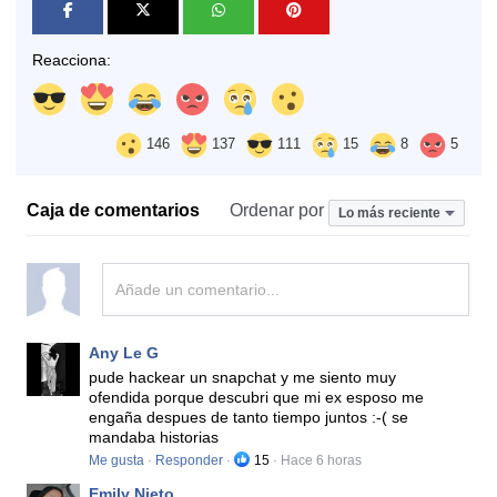
Reacciona:
146
137
111
15
8
5