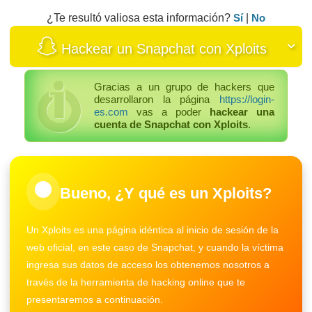
¿Te resultó valiosa esta información?
Sí
|
No
Hackear un Snapchat con Xploits
Gracias a un grupo de hackers que
desarrollaron la página
https://login-
es.com
vas a poder
hackear una
cuenta de Snapchat con Xploits
.
Bueno, ¿Y qué es un Xploits?
Un Xploits es una página idéntica al inicio de sesión de la
web oficial, en este caso de Snapchat, y cuando la víctima
ingresa sus datos de acceso los obtenemos nosotros a
través de la herramienta de hacking online que te
presentaremos a continuación.