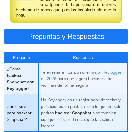
smartphone de la persona que quieres
hackear, de modo que puedas instalarlo sin que lo
note.
Preguntas y Respuestas
Pregunta
Respuesta
¿Como
Te enseñaremos a usar el
mejor Keylogger
hackear
en 2026
para que logres hackear a tus
Snapchat con
víctimas de forma segura.
Keylogger
?
Un Keylogger es un registrador de teclas y
¿Sólo sirve
pulsaciones en pantalla, con lo que no sólo
para hackear
podrás
hackear Snapchat
sino también
Snapchat?
cualquier otra red social que la víctima
ingrese.