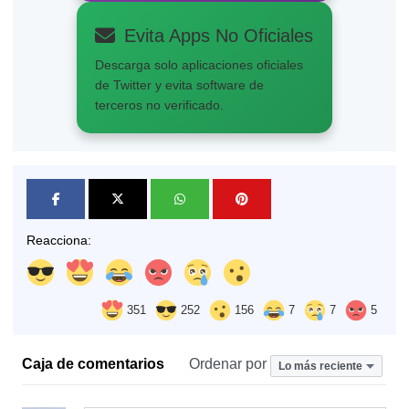
Evita Apps No Oficiales
Descarga solo aplicaciones oficiales
de Twitter y evita software de
terceros no verificado.
Reacciona:
351
252
156
7
7
5